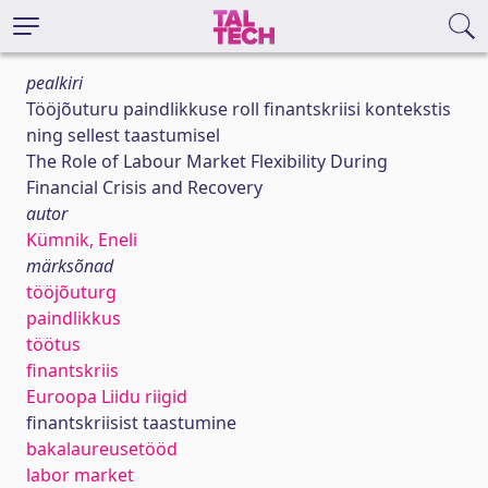
pealkiri
Tööjõuturu paindlikkuse roll finantskriisi kontekstis
ning sellest taastumisel
The Role of Labour Market Flexibility During
Financial Crisis and Recovery
autor
Kümnik, Eneli
märksõnad
tööjõuturg
paindlikkus
töötus
finantskriis
Euroopa Liidu riigid
finantskriisist taastumine
bakalaureusetööd
labor market