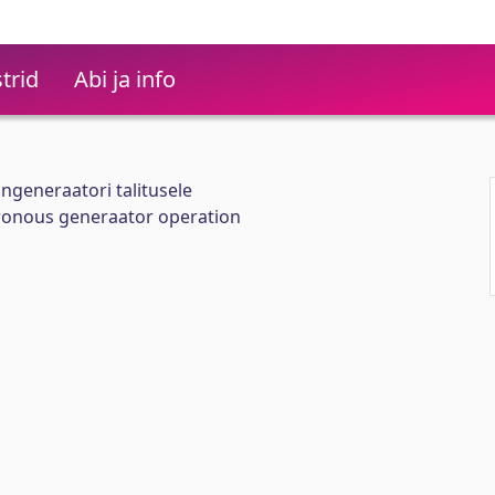
trid
Abi ja info
generaatori talitusele
ronous generaator operation