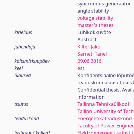
syncronous generaator
angle stability
voltage stability
master's theses
kirjeldus
Lühikokkuvõte
Abstract
juhendaja
Kilter, Jako
Sarnet, Tanel
kaitsmiskuupäev
09.06.2016
keel
est
õigused
Konfidentsiaalne lõputö
teaduskonnas/asutuses 
Confidential thesis. Avai
information
asutus
Tallinna Tehnikaülikool
Tallinn University of Tec
teaduskond
Energeetikateaduskond
Faculty of Power Engine
instituut / kolledž
Elektroenergeetika insti