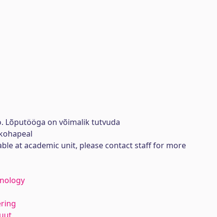
ö. Lõputööga on võimalik tutvuda
kohapeal
lable at academic unit, please contact staff for more
hnology
ering
tuut