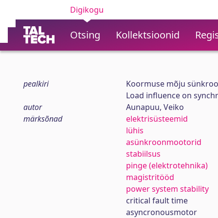
Digikogu
Otsing
Kollektsioonid
Regis
pealkiri
Koormuse mõju sünkroon
Load influence on synch
autor
Aunapuu, Veiko
märksõnad
elektrisüsteemid
lühis
asünkroonmootorid
stabiilsus
pinge (elektrotehnika)
magistritööd
power system stability
critical fault time
asyncronousmotor