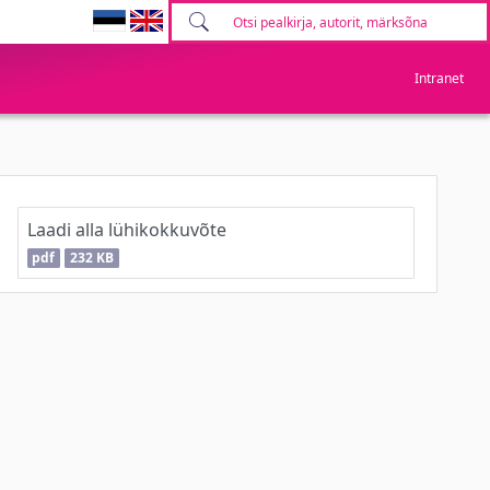
Intranet
Laadi alla lühikokkuvõte
pdf
232 KB