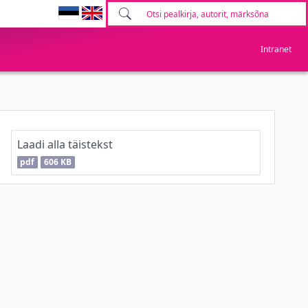
Intranet
Laadi alla täistekst
pdf
606 KB