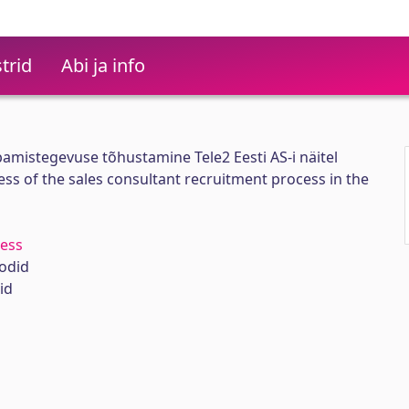
trid
Abi ja info
mistegevuse tõhustamine Tele2 Eesti AS-i näitel
ess of the sales consultant recruitment process in the
sess
todid
id