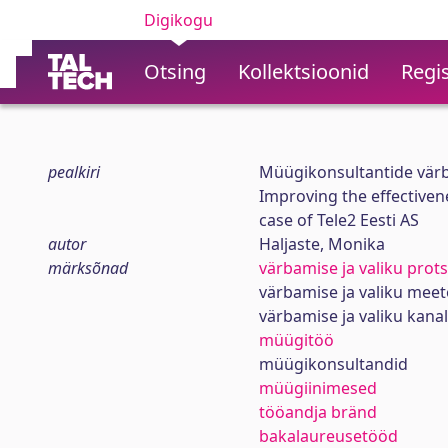
Digikogu
Otsing
Kollektsioonid
Regis
pealkiri
Müügikonsultantide värba
Improving the effectiven
case of Tele2 Eesti AS
autor
Haljaste, Monika
märksõnad
värbamise ja valiku prot
värbamise ja valiku mee
värbamise ja valiku kanal
müügitöö
müügikonsultandid
müügiinimesed
tööandja bränd
bakalaureusetööd