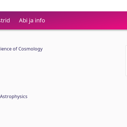
trid
Abi ja info
cience of Cosmology
 Astrophysics