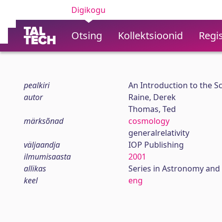
Digikogu
Otsing
Kollektsioonid
Regis
pealkiri
An Introduction to the S
autor
Raine, Derek
Thomas, Ted
märksõnad
cosmology
generalrelativity
väljaandja
IOP Publishing
ilmumisaasta
2001
allikas
Series in Astronomy and
keel
eng