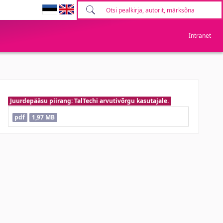
Intranet
Juurdepääsu piirang: TalTechi arvutivõrgu kasutajale.
pdf
1,97 MB