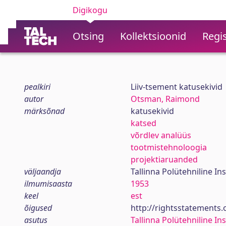
Digikogu
Otsing
Kollektsioonid
Regis
pealkiri
Liiv-tsement katusekivid
autor
Otsman, Raimond
märksõnad
katusekivid
katsed
võrdlev analüüs
tootmistehnoloogia
projektiaruanded
väljaandja
Tallinna Polütehniline Ins
ilmumisaasta
1953
keel
est
õigused
http://rightsstatements
asutus
Tallinna Polütehniline Ins