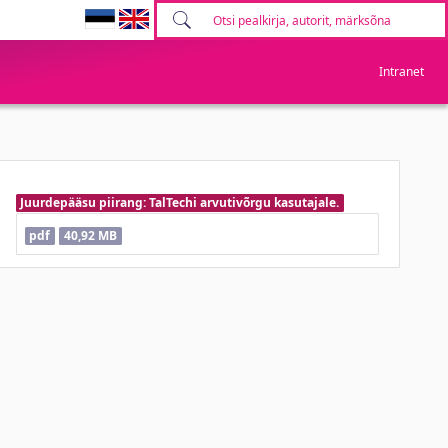
Intranet
Juurdepääsu piirang: TalTechi arvutivõrgu kasutajale.
pdf
40,92 MB