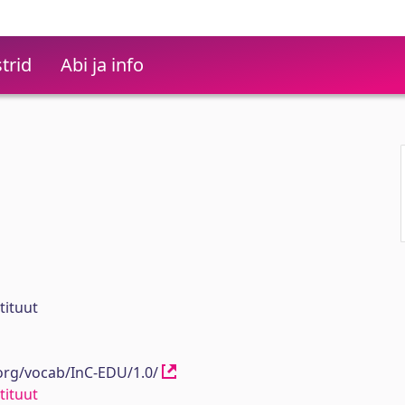
trid
Abi ja info
tituut
.org/vocab/InC-EDU/1.0/
tituut