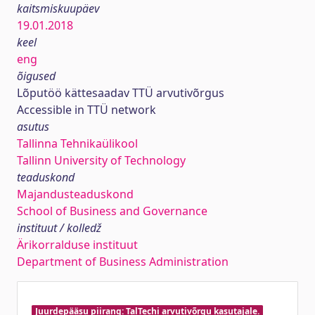
kaitsmiskuupäev
19.01.2018
keel
eng
õigused
Lõputöö kättesaadav TTÜ arvutivõrgus
Accessible in TTÜ network
asutus
Tallinna Tehnikaülikool
Tallinn University of Technology
teaduskond
Majandusteaduskond
School of Business and Governance
instituut / kolledž
Ärikorralduse instituut
Department of Business Administration
Juurdepääsu piirang: TalTechi arvutivõrgu kasutajale.