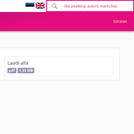
Intranet
Laadi alla
pdf
1,35 MB