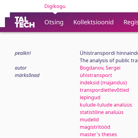
Digikogu
Otsing
Kollektsioonid
Regis
pealkiri
Ühistranspordi hinnaind
The analysis of public t
autor
Bogdanov, Sergei
märksõnad
ühistransport
indeksid (majandus)
transpordiettevõtted
lepingud
kulude-tulude analüüs
statistiline analüüs
mudelid
magistritööd
master's theses