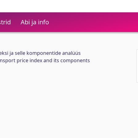
trid
Abi ja info
eksi ja selle komponentide analüüs
ransport price index and its components