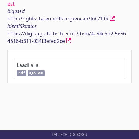
est
õigused
http://rightsstatements.org/vocab/InC/1.0/
identifikaator
https://digikogu.taltech.ee/et/Item/4a54c6d2-5e56-
4616-b811-034f3efed2ce
Laadi alla
pdf
8,65 MB
TALTECH DIGIKOGU