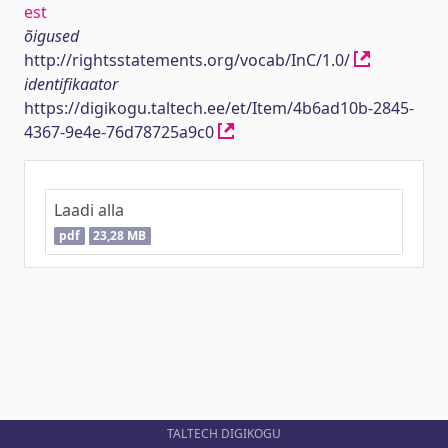
est
õigused
http://rightsstatements.org/vocab/InC/1.0/
identifikaator
https://digikogu.taltech.ee/et/Item/4b6ad10b-2845-
4367-9e4e-76d78725a9c0
Laadi alla
pdf
23,28 MB
TALTECH DIGIKOGU