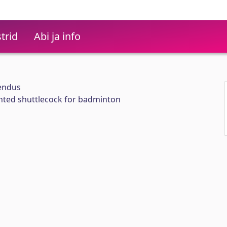
trid
Abi ja info
rendus
nted shuttlecock for badminton