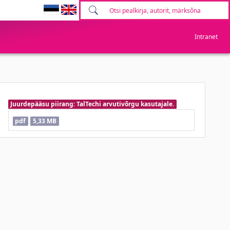
Intranet
Juurdepääsu piirang: TalTechi arvutivõrgu kasutajale.
pdf
5,33 MB