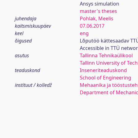
Ansys simulation
master's theses
juhendaja
Pohlak, Meelis
kaitsmiskuupäev
07.06.2017
keel
eng
õigused
Lõputöö kättesaadav TTÜ
Accessible in TTÜ netwo
asutus
Tallinna Tehnikaülikool
Tallinn University of Tec
teaduskond
Inseneriteaduskond
School of Engineering
instituut / kolledž
Mehaanika ja tööstustehn
Department of Mechanica