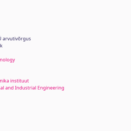
 arvutivõrgus
rk
hnology
ika instituut
l and Industrial Engineering