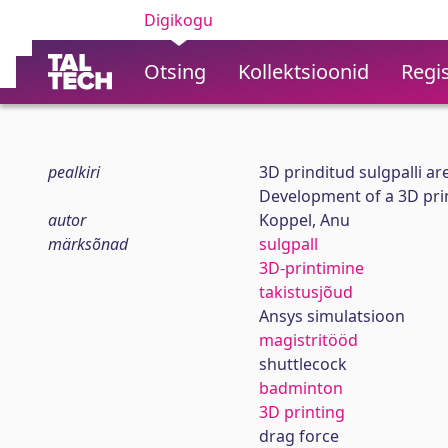
Digikogu
Otsing
Kollektsioonid
Regis
pealkiri
3D prinditud sulgpalli a
Development of a 3D pri
autor
Koppel, Anu
märksõnad
sulgpall
3D-printimine
takistusjõud
Ansys simulatsioon
magistritööd
shuttlecock
badminton
3D printing
drag force