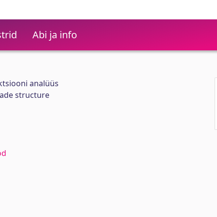
trid
Abi ja info
ktsiooni analüüs
cade structure
od