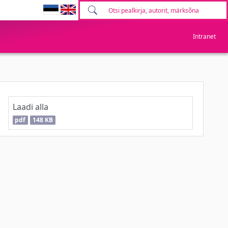
Intranet
Laadi alla
pdf
148 KB