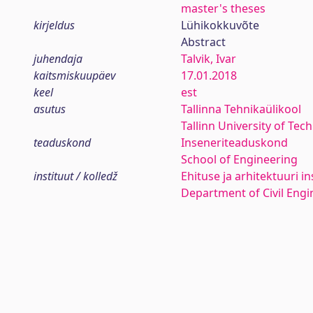
master's theses
kirjeldus
Lühikokkuvõte
Abstract
juhendaja
Talvik, Ivar
kaitsmiskuupäev
17.01.2018
keel
est
asutus
Tallinna Tehnikaülikool
Tallinn University of Tec
teaduskond
Inseneriteaduskond
School of Engineering
instituut / kolledž
Ehituse ja arhitektuuri in
Department of Civil Engi