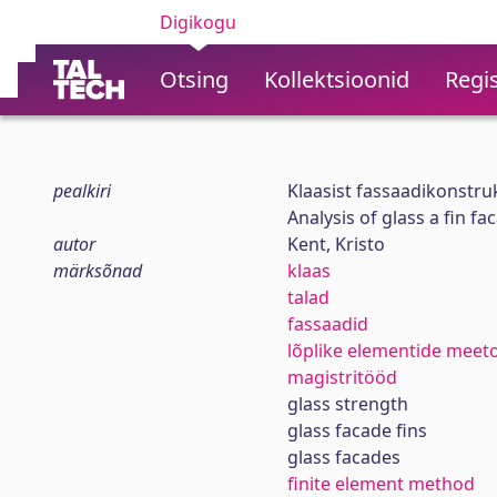
Digikogu
Otsing
Kollektsioonid
Regis
pealkiri
Klaasist fassaadikonstru
Analysis of glass a fin fa
autor
Kent, Kristo
märksõnad
klaas
talad
fassaadid
lõplike elementide meet
magistritööd
glass strength
glass facade fins
glass facades
finite element method