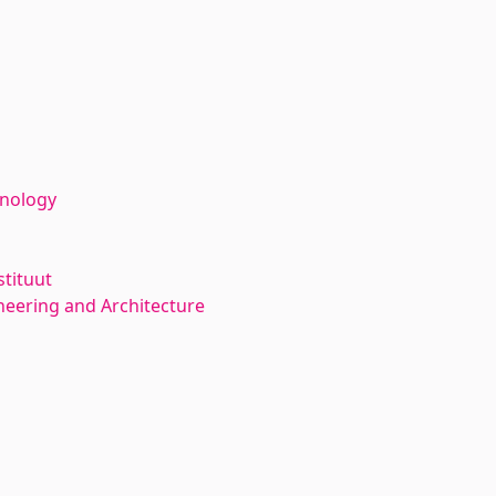
hnology
stituut
neering and Architecture