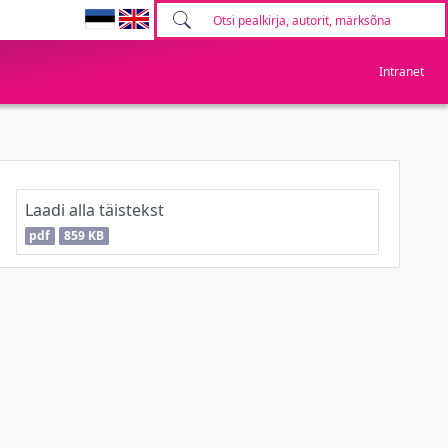
Intranet
Laadi alla täistekst
pdf
859 KB