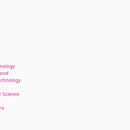
hnology
kond
echnology
 Science
re