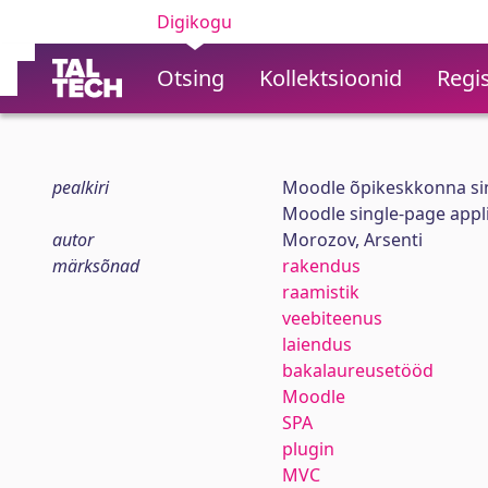
Digikogu
Otsing
Kollektsioonid
Regis
pealkiri
Moodle õpikeskkonna sin
Moodle single-page appli
autor
Morozov, Arsenti
märksõnad
rakendus
raamistik
veebiteenus
laiendus
bakalaureusetööd
Moodle
SPA
plugin
MVC