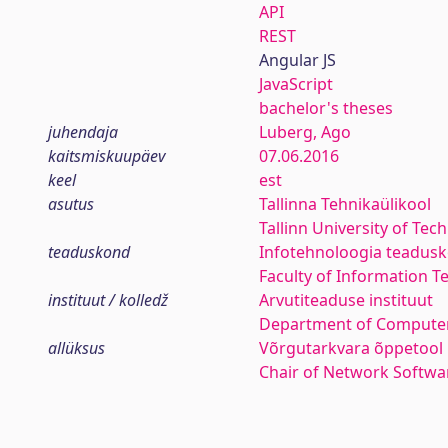
API
REST
Angular JS
JavaScript
bachelor's theses
juhendaja
Luberg, Ago
kaitsmiskuupäev
07.06.2016
keel
est
asutus
Tallinna Tehnikaülikool
Tallinn University of Tec
teaduskond
Infotehnoloogia teadus
Faculty of Information T
instituut / kolledž
Arvutiteaduse instituut
Department of Computer
allüksus
Võrgutarkvara õppetool
Chair of Network Softwa