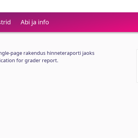
trid
Abi ja info
gle-page rakendus hinneteraporti jaoks
cation for grader report.