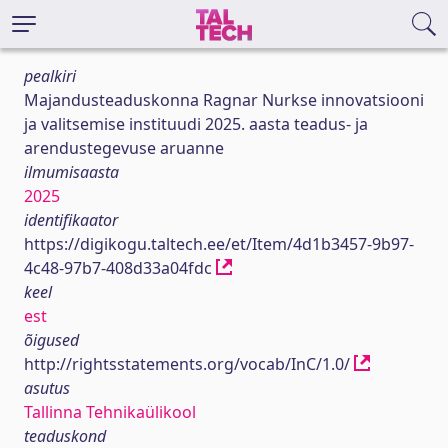
pealkiri
Majandusteaduskonna Ragnar Nurkse innovatsiooni
ja valitsemise instituudi 2025. aasta teadus- ja
arendustegevuse aruanne
ilmumisaasta
2025
identifikaator
https://digikogu.taltech.ee/et/Item/4d1b3457-9b97-
4c48-97b7-408d33a04fdc
keel
est
õigused
http://rightsstatements.org/vocab/InC/1.0/
asutus
Tallinna Tehnikaülikool
teaduskond