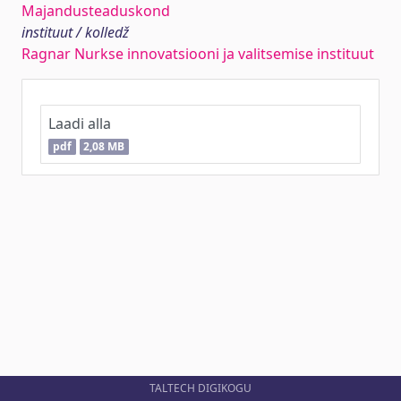
Majandusteaduskond
instituut / kolledž
Ragnar Nurkse innovatsiooni ja valitsemise instituut
Laadi alla
pdf
2,08 MB
TALTECH DIGIKOGU