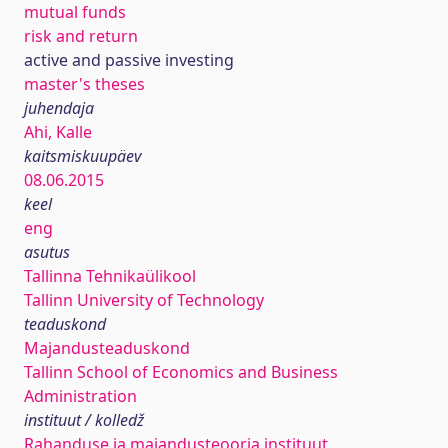
mutual funds
risk and return
active and passive investing
master's theses
juhendaja
Ahi, Kalle
kaitsmiskuupäev
08.06.2015
keel
eng
asutus
Tallinna Tehnikaülikool
Tallinn University of Technology
teaduskond
Majandusteaduskond
Tallinn School of Economics and Business
Administration
instituut / kolledž
Rahanduse ja majandusteooria instituut