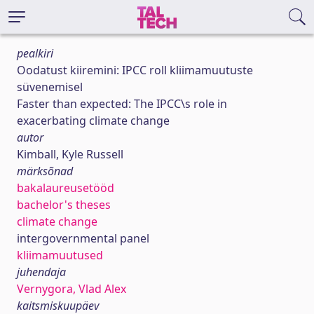
pealkiri
Oodatust kiiremini: IPCC roll kliimamuutuste
süvenemisel
Faster than expected: The IPCC\s role in
exacerbating climate change
autor
Kimball, Kyle Russell
märksõnad
bakalaureusetööd
bachelor's theses
climate change
intergovernmental panel
kliimamuutused
juhendaja
Vernygora, Vlad Alex
kaitsmiskuupäev