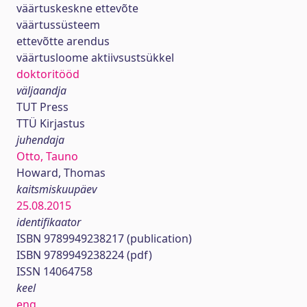
väärtuskeskne ettevõte
väärtussüsteem
ettevõtte arendus
väärtusloome aktiivsustsükkel
doktoritööd
väljaandja
TUT Press
TTÜ Kirjastus
juhendaja
Otto, Tauno
Howard, Thomas
kaitsmiskuupäev
25.08.2015
identifikaator
ISBN 9789949238217 (publication)
ISBN 9789949238224 (pdf)
ISSN 14064758
keel
eng