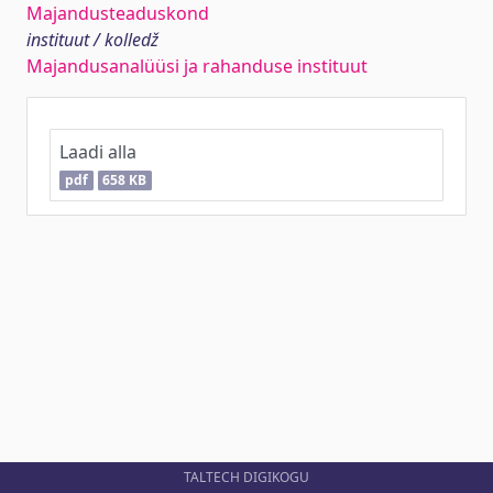
Majandusteaduskond
instituut / kolledž
Majandusanalüüsi ja rahanduse instituut
Laadi alla
pdf
658 KB
TALTECH DIGIKOGU