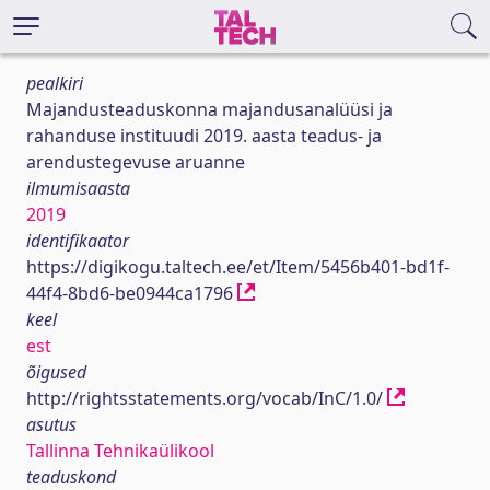
pealkiri
Majandusteaduskonna majandusanalüüsi ja
rahanduse instituudi 2019. aasta teadus- ja
arendustegevuse aruanne
ilmumisaasta
2019
identifikaator
https://digikogu.taltech.ee/et/Item/5456b401-bd1f-
44f4-8bd6-be0944ca1796
keel
est
õigused
http://rightsstatements.org/vocab/InC/1.0/
asutus
Tallinna Tehnikaülikool
teaduskond