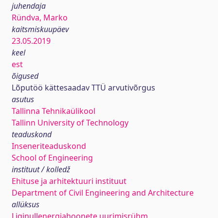
juhendaja
Ründva, Marko
kaitsmiskuupäev
23.05.2019
keel
est
õigused
Lõputöö kättesaadav TTÜ arvutivõrgus
asutus
Tallinna Tehnikaülikool
Tallinn University of Technology
teaduskond
Inseneriteaduskond
School of Engineering
instituut / kolledž
Ehituse ja arhitektuuri instituut
Department of Civil Engineering and Architecture
allüksus
Liginullenergiahoonete uurimisrühm