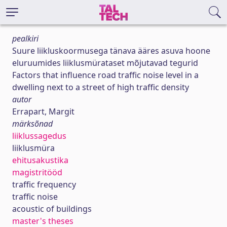
pealkiri
Suure liikluskoormusega tänava ääres asuva hoone
eluruumides liiklusmürataset mõjutavad tegurid
Factors that influence road traffic noise level in a
dwelling next to a street of high traffic density
autor
Errapart, Margit
märksõnad
liiklussagedus
liiklusmüra
ehitusakustika
magistritööd
traffic frequency
traffic noise
acoustic of buildings
master's theses