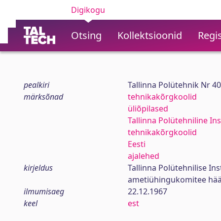
Digikogu
Otsing
Kollektsioonid
Regis
pealkiri
Tallinna Polütehnik Nr 4
märksõnad
tehnikakõrgkoolid
üliõpilased
Tallinna Polütehniline Ins
tehnikakõrgkoolid
Eesti
ajalehed
kirjeldus
Tallinna Polütehnilise In
ametiühingukomitee hää
ilmumisaeg
22.12.1967
keel
est