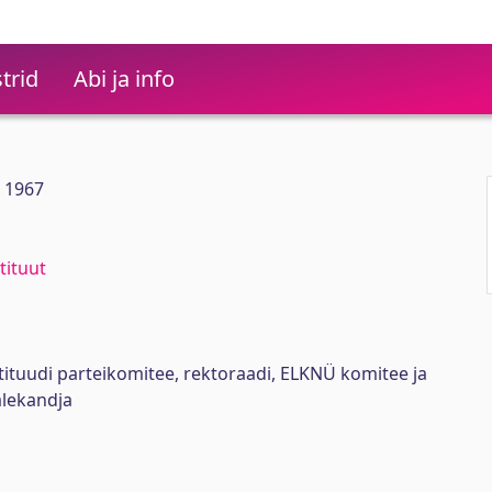
trid
Abi ja info
0 1967
tituut
stituudi parteikomitee, rektoraadi, ELKNÜ komitee ja
lekandja