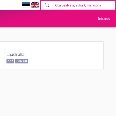
Intranet
Laadi alla
pdf
886 KB