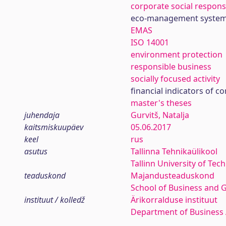
corporate social responsi
eco-management syste
EMAS
ISO 14001
environment protection
responsible business
socially focused activity
financial indicators of 
master's theses
juhendaja
Gurvitš, Natalja
kaitsmiskuupäev
05.06.2017
keel
rus
asutus
Tallinna Tehnikaülikool
Tallinn University of Tec
teaduskond
Majandusteaduskond
School of Business and 
instituut / kolledž
Ärikorralduse instituut
Department of Business 