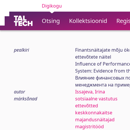
Digikogu
Otsing
Kollektsioonid
Regis
pealkiri
Finantsnäitajate mõju ök
ettevõtete näitel
Influence of Performanc
System: Evidence from t
Влияние финансовых по
менеджмента на приме
autor
Issajeva, Irina
märksõnad
sotsiaalne vastutus
ettevõtted
keskkonnakaitse
majandusnäitajad
magistritööd