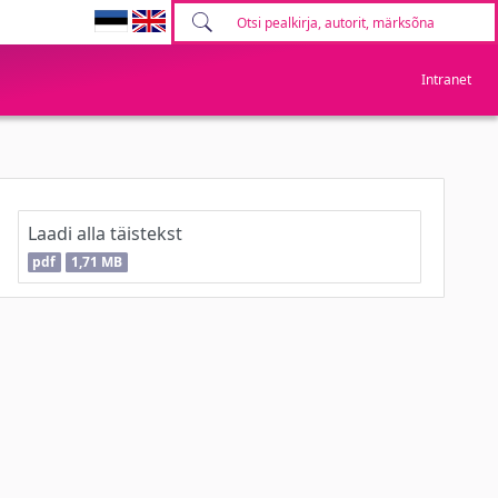
Intranet
Laadi alla täistekst
pdf
1,71 MB