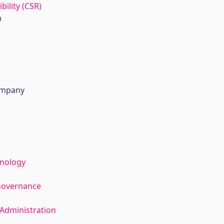
bility (CSR)
m
company
hnology
Governance
Administration