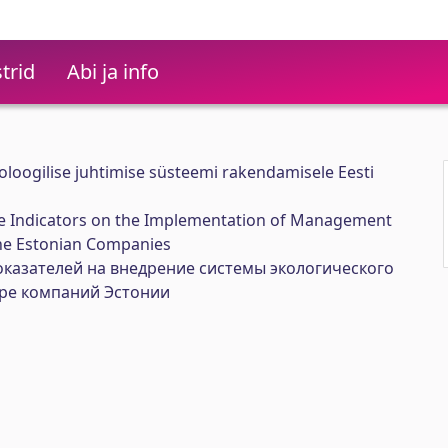
trid
Abi ja info
oloogilise juhtimise süsteemi rakendamisele Eesti
e Indicators on the Implementation of Management
he Estonian Companies
казателей на внедрение системы экологического
ре компаний Эстонии