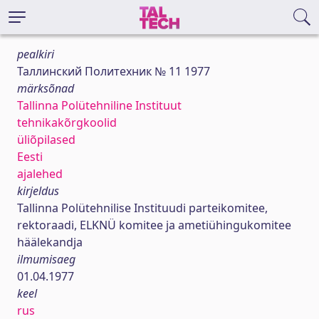
pealkiri
Таллинский Политехник № 11 1977
märksõnad
Tallinna Polütehniline Instituut
tehnikakõrgkoolid
üliõpilased
Eesti
ajalehed
kirjeldus
Tallinna Polütehnilise Instituudi parteikomitee,
rektoraadi, ELKNÜ komitee ja ametiühingukomitee
häälekandja
ilmumisaeg
01.04.1977
keel
rus