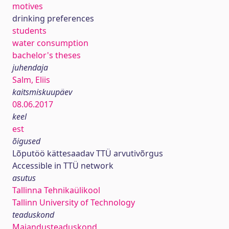
motives
drinking preferences
students
water consumption
bachelor's theses
juhendaja
Salm, Eliis
kaitsmiskuupäev
08.06.2017
keel
est
õigused
Lõputöö kättesaadav TTÜ arvutivõrgus
Accessible in TTÜ network
asutus
Tallinna Tehnikaülikool
Tallinn University of Technology
teaduskond
Majandusteaduskond