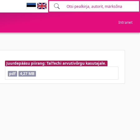
Intranet
Juurdepääsu piirang: TalTechi arvutivõrgu kasutajale.
pdf
4,27 MB