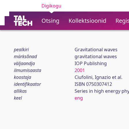
Digikogu
Otsing
Kollektsioonid
Regis
pealkiri
Gravitational waves
märksõnad
gravitational waves
väljaandja
IOP Publishing
ilmumisaasta
2001
koostaja
Ciufolini, Ignazio et al.
identifikaator
ISBN 0750307412
allikas
Series in high energy ph
keel
eng