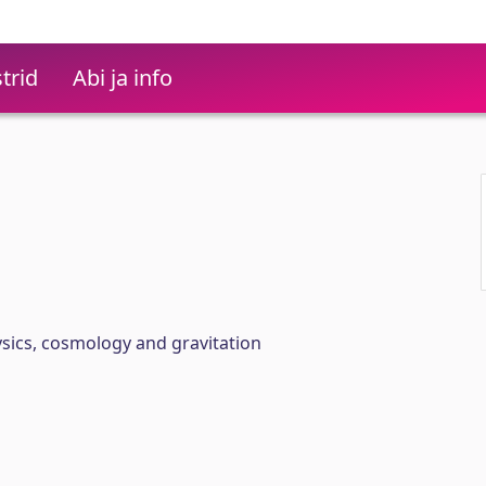
trid
Abi ja info
ysics, cosmology and gravitation