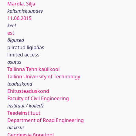
Märdla, Silja
kaitsmiskuupäev
11.06.2015
keel
est
õigused
piiratud ligipääs
limited access
asutus
Tallinna Tehnikaülikool
Tallinn University of Technology
teaduskond
Ehitusteaduskond
Faculty of Civil Engineering
instituut / kolledž
Teedeinstituut
Department of Road Engineering
allüksus
Geodeesia õppetool