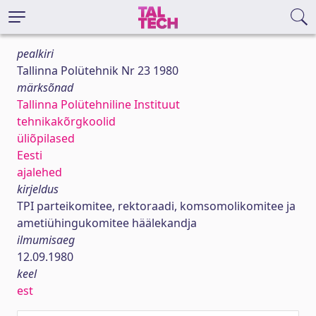
pealkiri
Tallinna Polütehnik Nr 23 1980
märksõnad
Tallinna Polütehniline Instituut
tehnikakõrgkoolid
üliõpilased
Eesti
ajalehed
kirjeldus
TPI parteikomitee, rektoraadi, komsomolikomitee ja
ametiühingukomitee häälekandja
ilmumisaeg
12.09.1980
keel
est