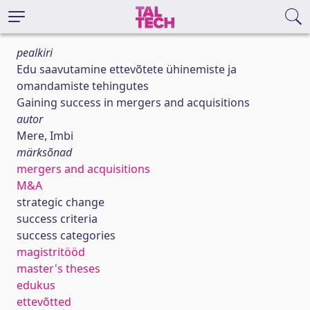
pealkiri
Edu saavutamine ettevõtete ühinemiste ja
omandamiste tehingutes
Gaining success in mergers and acquisitions
autor
Mere, Imbi
märksõnad
mergers and acquisitions
M&A
strategic change
success criteria
success categories
magistritööd
master's theses
edukus
ettevõtted