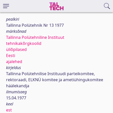
pealkiri
Tallinna Polütehnik Nr 13 1977
märksõnad
Tallinna Polütehniline Instituut
tehnikakõrgkoolid
üliõpilased
Eesti
ajalehed
kirjeldus
Tallinna Polütehnilise Instituudi parteikomitee,
rektoraadi, ELKNÜ komitee ja ametiühingukomitee
häälekandja
ilmumisaeg
15.04.1977
keel
est