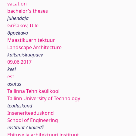
vacation
bachelor's theses
juhendaja
Grišakov, Ülle
õppekava
Maastikuarhitektuur
Landscape Architecture
kaitsmiskuupäev
09.06.2017
keel
est
asutus
Tallinna Tehnikaülikool
Tallinn University of Technology
teaduskond
Inseneriteaduskond
School of Engineering
instituut / kolledž
Ehituse ja arhitektuuri instituut