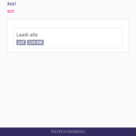
keel
est
Laadi alla
pdf
2,04 MB
TALTECH DIGIKOGU