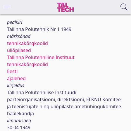
pealkiri
Tallinna Polütehnik Nr 1 1949
märksõnad
tehnikakõrgkoolid
üliõpilased
Tallinna Polütehniline Instituut
tehnikakõrgkoolid
Eesti
ajalehed
kirjeldus
Tallinna Polütehnilise Instituudi
parteiorganisatsiooni, direktsiooni, ELKNÜ Komitee
ja teenistujate ning üliõpilaste ametiühingukomitee
häälekandja
ilmumisaeg
30.04.1949