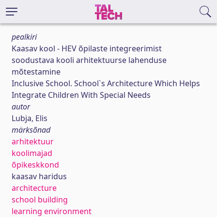
pealkiri
Kaasav kool - HEV õpilaste integreerimist
soodustava kooli arhitektuurse lahenduse
mõtestamine
Inclusive School. School`s Architecture Which Helps
Integrate Children With Special Needs
autor
Lubja, Elis
märksõnad
arhitektuur
koolimajad
õpikeskkond
kaasav haridus
architecture
school building
learning environment