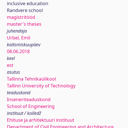
inclusive education
Randvere school
magistritööd
master's theses
juhendaja
Urbel, Emil
kaitsmiskuupäev
08.06.2018
keel
est
asutus
Tallinna Tehnikaülikool
Tallinn University of Technology
teaduskond
Inseneriteaduskond
School of Engineering
instituut / kolledž
Ehituse ja arhitektuuri instituut
Department of Civil Engineering and Architecture