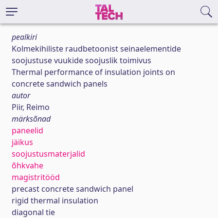
pealkiri
Kolmekihiliste raudbetoonist seinaelementide
soojustuse vuukide soojuslik toimivus
Thermal performance of insulation joints on
concrete sandwich panels
autor
Piir, Reimo
märksõnad
paneelid
jäikus
soojustusmaterjalid
õhkvahe
magistritööd
precast concrete sandwich panel
rigid thermal insulation
diagonal tie