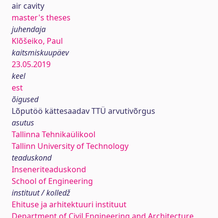
air cavity
master's theses
juhendaja
Klõšeiko, Paul
kaitsmiskuupäev
23.05.2019
keel
est
õigused
Lõputöö kättesaadav TTÜ arvutivõrgus
asutus
Tallinna Tehnikaülikool
Tallinn University of Technology
teaduskond
Inseneriteaduskond
School of Engineering
instituut / kolledž
Ehituse ja arhitektuuri instituut
Department of Civil Engineering and Architecture