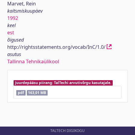
Marvet, Rein
kaitsmiskuupäev
1992
keel
est
õigused
http://rightsstatements.org/vocab/InC/1.0/
asutus
Tallinna Tehnikaülikool
Juurdepääsu piirang: TalTechi arvutivõrgu kasutajale.
pdf
163,01 MB
TALTECH DIGIKOGU