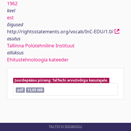
1962
keel
est
õigused
http://rightsstatements.org/vocab/InC-EDU/1.0/
asutus
Tallinna Polütehniline Instituut
allüksus
Ehitustehnoloogia kateeder
Juurdepääsu piirang: TalTechi arvutivõrgu kasutajale.
pdf
13,95 MB
TALTECH DIGIKOGU