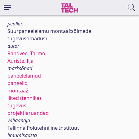
pealkiri
Suurpaneelelamu montaažsõlmede
tugevusomadusi
autor
Randvee, Tarmo
Auriste, Ilja
märksõnad
paneelelamud
paneelid
montaaž
liited (tehnika)
tugevus
projektiaruanded
väljaandja
Tallinna Polütehniline Instituut
ilmumisaasta