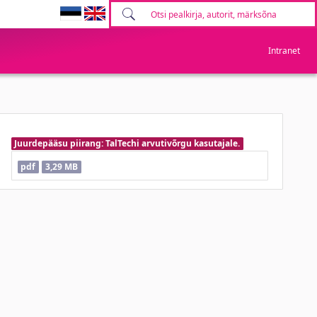
Intranet
Juurdepääsu piirang: TalTechi arvutivõrgu kasutajale.
pdf
3,29 MB