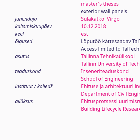
master's theses
exterior wall panels
juhendaja
Sulakatko, Virgo
kaitsmiskuupäev
10.12.2018
keel
est
õigused
Lõputöö kättesaadav Tal
Access limited to TalTe
asutus
Tallinna Tehnikaülikool
Tallinn University of Tec
teaduskond
Inseneriteaduskond
School of Engineering
instituut / kolledž
Ehituse ja arhitektuuri in
Department of Civil Engi
allüksus
Ehitusprotsessi uurimis
Building Lifecycle Resea