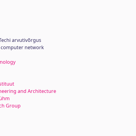
Techi arvutivõrgus
ch computer network
hnology
stituut
neering and Architecture
rühm
rch Group