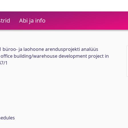
trid
Abi ja info
7/1 büroo- ja laohoone arendusprojekti analüüs
 office building/warehouse development project in
47/1
hedules