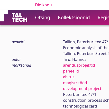
Digikogu
Otsing
Kollektsioonid
Regis
pealkiri
Tallinn, Peterburi tee 4
Economic analysis of the
Tallinn, Peterburi Street 
autor
Tiru, Hannes
märksõnad
arendusprojektid
paneelid
ehitus
magistritööd
development project
Peterburi tee 47/1
construction process sc
technological card