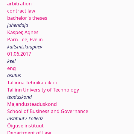
arbitration
contract law
bachelor's theses
juhendaja
Kasper, Agnes
Pärn-Lee, Evelin
kaitsmiskuupäev
01.06.2017
keel
eng
asutus
Tallinna Tehnikaülikool
Tallinn University of Technology
teaduskond
Majandusteaduskond
School of Business and Governance
instituut / kolledž
Õiguse instituut
Department of Law