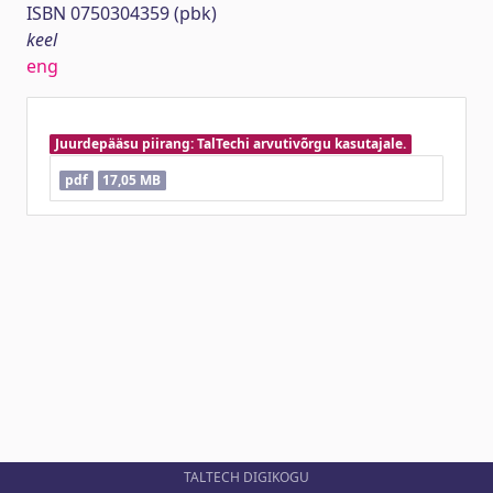
ISBN 0750304359 (pbk)
keel
eng
Juurdepääsu piirang: TalTechi arvutivõrgu kasutajale.
pdf
17,05 MB
TALTECH DIGIKOGU