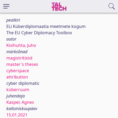
pealkiri
ELi Küberdiplomaatia meetmete kogum
The EU Cyber Diplomacy Toolbox
autor
Kivihuhta, Juho
märksõnad
magistritööd
master's theses
cyberspace
attribution
cyber diplomatic
küberruum
juhendaja
Kasper, Agnes
kaitsmiskuupäev
15.01.2021