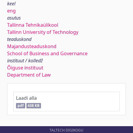
keel
eng
asutus
Tallinna Tehnikaülikool
Tallinn University of Technology
teaduskond
Majandusteaduskond
School of Business and Governance
instituut / kolledž
Õiguse instituut
Department of Law
Laadi alla
pdf
438 KB
TALTECH DIGIKOGU