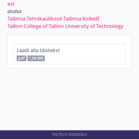
est
asutus
Tallinna Tehnikaülikooli Tallinna Kolledž
Tallinn College of Tallinn University of Technology
Laadi alla täistekst
pdf
1,58 MB
TALTECH DIGIKOGU