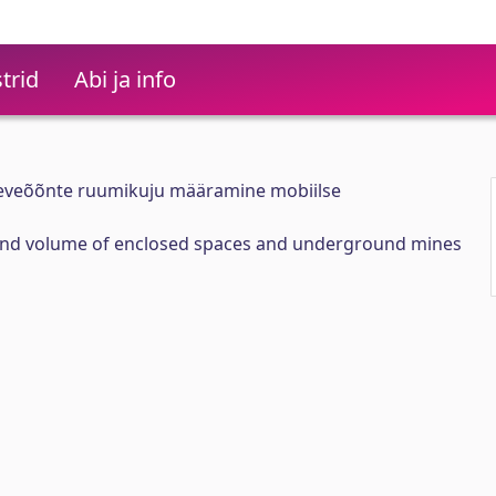
trid
Abi ja info
aeveõõnte ruumikuju määramine mobiilse
and volume of enclosed spaces and underground mines