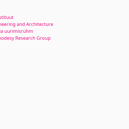
stituut
neering and Architecture
ia uurimisrühm
eodesy Research Group