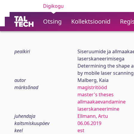
Digikogu
Otsing
Kollektsioonid
Regis
pealkiri
Siseruumide ja allmaak
laserskaneerimisega
Determining the shape 
by mobile laser scanning
autor
Malberg, Kaia
märksõnad
magistritööd
master's theses
allmaakaevandamine
laserskaneerimine
juhendaja
Ellmann, Artu
kaitsmiskuupäev
06.06.2019
keel
est