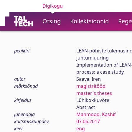
Digikogu
Otsing
Kollektsioonid
Regis
pealkiri
LEAN-põhiste tulemusindi
juhtumiuuring
Implementation of LEAN-d
process: a case study
autor
Saava, Iren
märksõnad
magistritööd
master's theses
kirjeldus
Lühikokkuvõte
Abstract
juhendaja
Mahmood, Kashif
kaitsmiskuupäev
07.06.2017
keel
eng