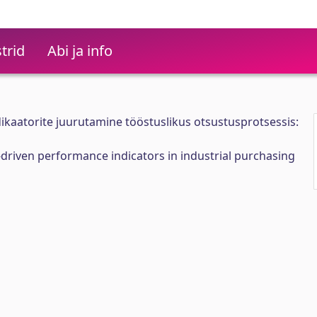
trid
Abi ja info
kaatorite juurutamine tööstuslikus otsustusprotsessis:
riven performance indicators in industrial purchasing