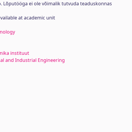
ö. Lõputööga ei ole võimalik tutvuda teaduskonnas
available at academic unit
hnology
ika instituut
l and Industrial Engineering