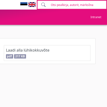
Intranet
Laadi alla lühikokkuvõte
pdf
217 KB