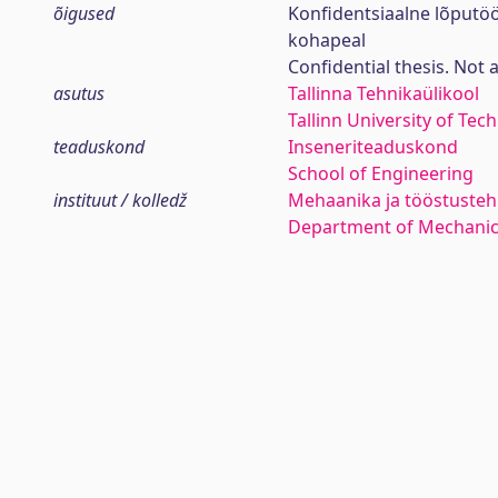
õigused
Konfidentsiaalne lõputö
kohapeal
Confidential thesis. Not 
asutus
Tallinna Tehnikaülikool
Tallinn University of Tec
teaduskond
Inseneriteaduskond
School of Engineering
instituut / kolledž
Mehaanika ja tööstustehn
Department of Mechanica