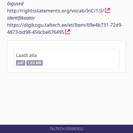
õigused
http://rightsstatements.org/vocab/InC/1.0/
identifikaator
https://digikogu.taltech.ee/et/Item/69e4b731-72d9-
4873-bd98-456cbe676495
Laadi alla
pdf
1,83 MB
TALTECH DIGIKOGU