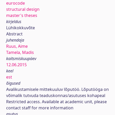
eurocode
structural design
master's theses
kirjeldus
Lühikokkuvõte
Abstract
juhendaja
Ruus, Aime
Tamela, Madis
kaitsmiskuupäev
12.06.2015
keel
est
õigused
Avalikustamisele mittekuuluv lõputöö. Lõputööga on
võimalik tutvuda teaduskonnas/asutuses kohapeal
Restricted access. Available at academic unit, please
contact staff for more information
asutus