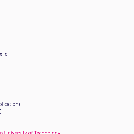
lid
lication)
)
n University of Technology