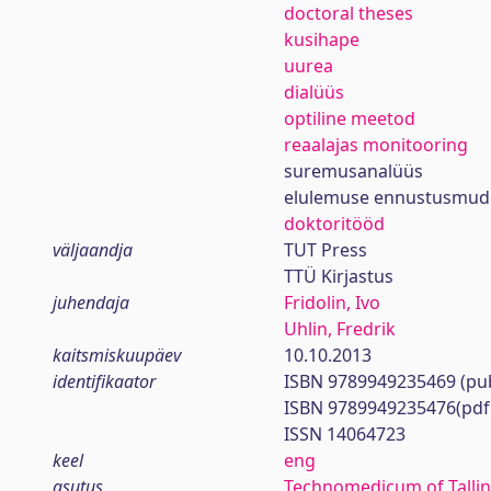
doctoral theses
kusihape
uurea
dialüüs
optiline meetod
reaalajas monitooring
suremusanalüüs
elulemuse ennustusmude
doktoritööd
väljaandja
TUT Press
TTÜ Kirjastus
juhendaja
Fridolin, Ivo
Uhlin, Fredrik
kaitsmiskuupäev
10.10.2013
identifikaator
ISBN 9789949235469 (pub
ISBN 9789949235476(pdf
ISSN 14064723
keel
eng
asutus
Technomedicum of Tallin