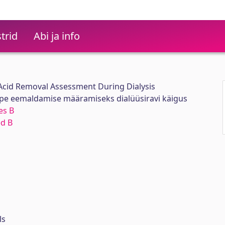
trid
Abi ja info
 Acid Removal Assessment During Dialysis
pe eemaldamise määramiseks dialüüsiravi käigus
es B
ed B
ls