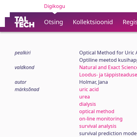
Digikogu
Otsing
Kollektsioonid
Regis
pealkiri
Optical Method for Uric
Optiline meetod kusihap
valdkond
Natural and Exact Scienc
Loodus- ja täppisteadus
autor
Holmar, Jana
märksõnad
uric acid
urea
dialysis
optical method
on-line monitoring
survival analysis
survival prediction mode