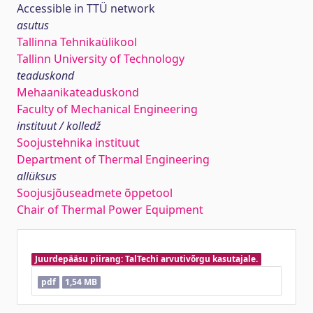
Accessible in TTÜ network
asutus
Tallinna Tehnikaülikool
Tallinn University of Technology
teaduskond
Mehaanikateaduskond
Faculty of Mechanical Engineering
instituut / kolledž
Soojustehnika instituut
Department of Thermal Engineering
allüksus
Soojusjõuseadmete õppetool
Chair of Thermal Power Equipment
Juurdepääsu piirang: TalTechi arvutivõrgu kasutajale.
pdf
1,54 MB