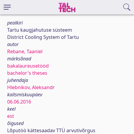
pealkiri
Tartu kaugjahutuse süsteem
District Cooling System of Tartu
autor
Rebane, Taaniel
märksõnad
bakalaureusetööd
bachelor's theses
juhendaja
Hlebnikov, Aleksandr
kaitsmiskuupäev
06.06.2016
keel
est
õigused
Lõputöö kättesaadav TTÜ arvutivõrgus