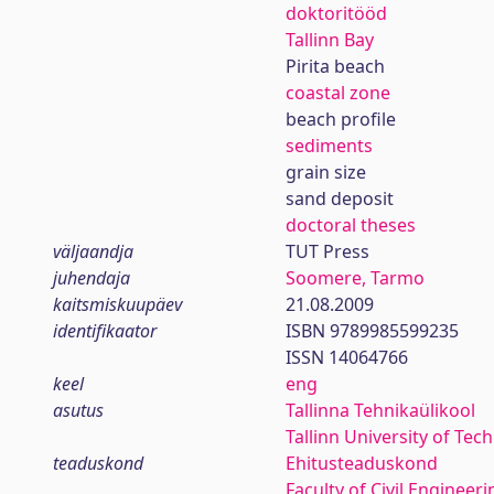
doktoritööd
Tallinn Bay
Pirita beach
coastal zone
beach profile
sediments
grain size
sand deposit
doctoral theses
väljaandja
TUT Press
juhendaja
Soomere, Tarmo
kaitsmiskuupäev
21.08.2009
identifikaator
ISBN 9789985599235
ISSN 14064766
keel
eng
asutus
Tallinna Tehnikaülikool
Tallinn University of Tec
teaduskond
Ehitusteaduskond
Faculty of Civil Engineeri