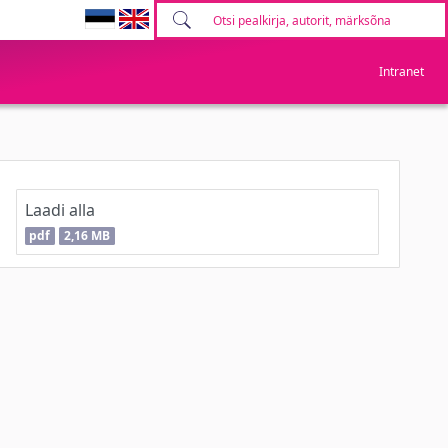
Intranet
Laadi alla
pdf
2,16 MB