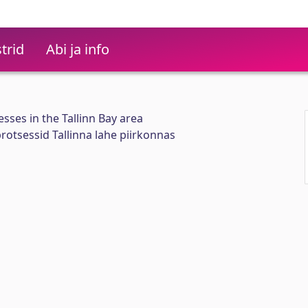
trid
Abi ja info
ses in the Tallinn Bay area
otsessid Tallinna lahe piirkonnas