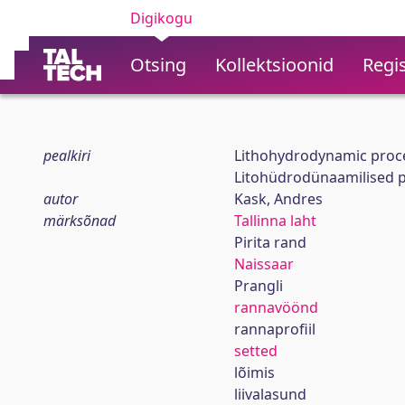
Digikogu
Otsing
Kollektsioonid
Regis
pealkiri
Lithohydrodynamic proces
Litohüdrodünaamilised pr
autor
Kask, Andres
märksõnad
Tallinna laht
Pirita rand
Naissaar
Prangli
rannavöönd
rannaprofiil
setted
lõimis
liivalasund