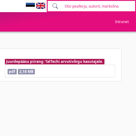
Intranet
Juurdepääsu piirang: TalTechi arvutivõrgu kasutajale.
pdf
2,18 MB