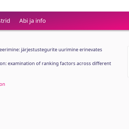
trid
Abi ja info
rimine: järjestustegurite uurimine erinevates
on: examination of ranking factors across different
ion