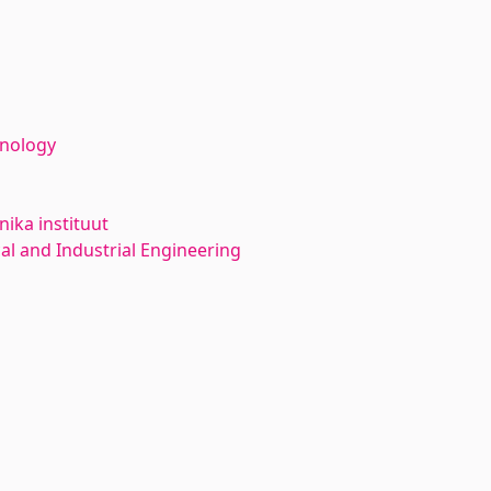
hnology
ika instituut
l and Industrial Engineering