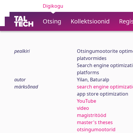
Digikogu
Otsing
Kollektsioonid
Regis
pealkiri
Otsingumootorite optimee
platvormides
Search engine optimizati
platforms
autor
Yilan, Baturalp
märksõnad
search engine optimizat
app store optimization
YouTube
video
magistritööd
master's theses
otsingumootorid