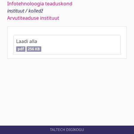
Infotehnoloogia teaduskond
instituut / kolledž
Arvutiteaduse instituut
Laadi alla
pdf
256 KB
TALTECH DIGIKOGU