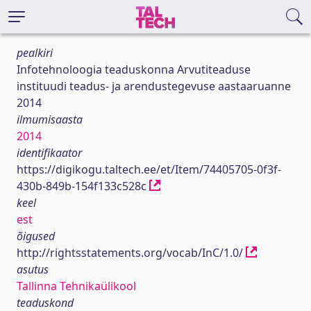
pealkiri
Infotehnoloogia teaduskonna Arvutiteaduse
instituudi teadus- ja arendustegevuse aastaaruanne
2014
ilmumisaasta
2014
identifikaator
https://digikogu.taltech.ee/et/Item/74405705-0f3f-
430b-849b-154f133c528c
keel
est
õigused
http://rightsstatements.org/vocab/InC/1.0/
asutus
Tallinna Tehnikaülikool
teaduskond