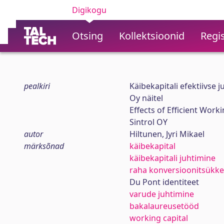
Digikogu
Otsing
Kollektsioonid
Regis
pealkiri
Käibekapitali efektiivse 
Oy näitel
Effects of Efficient Wo
Sintrol OY
autor
Hiltunen, Jyri Mikael
märksõnad
käibekapital
käibekapitali juhtimine
raha konversioonitsükke
Du Pont identiteet
varude juhtimine
bakalaureusetööd
working capital