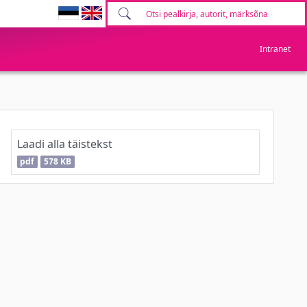
Intranet
Laadi alla täistekst
pdf
578 KB