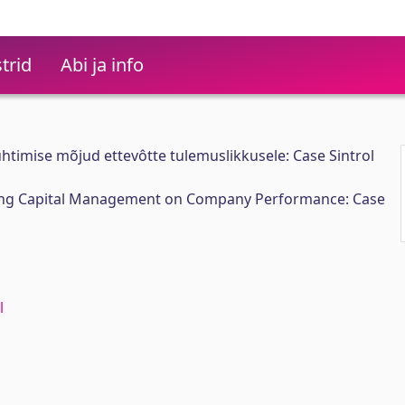
trid
Abi ja info
juhtimise mõjud ettevôtte tulemuslikkusele: Case Sintrol
rking Capital Management on Company Performance: Case
l