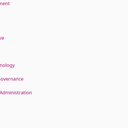
ment
va
hnology
Governance
Administration