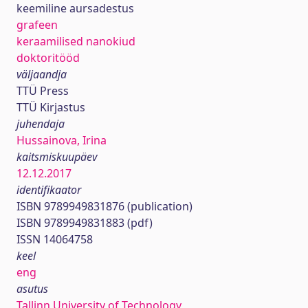
keemiline aursadestus
grafeen
keraamilised nanokiud
doktoritööd
väljaandja
TTÜ Press
TTÜ Kirjastus
juhendaja
Hussainova, Irina
kaitsmiskuupäev
12.12.2017
identifikaator
ISBN 9789949831876 (publication)
ISBN 9789949831883 (pdf)
ISSN 14064758
keel
eng
asutus
Tallinn University of Technology