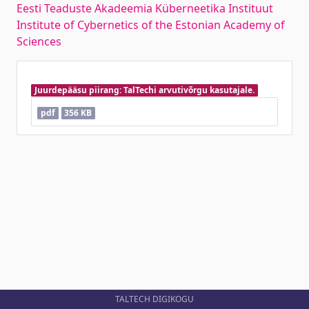
Eesti Teaduste Akadeemia Küberneetika Instituut
Institute of Cybernetics of the Estonian Academy of
Sciences
Juurdepääsu piirang: TalTechi arvutivõrgu kasutajale.
pdf
356 KB
TALTECH DIGIKOGU