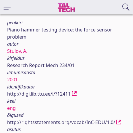
pealkiri
Piano hammer testing device: the force sensor
problem
autor
Stulov, A.
kirjeldus
Research Report Mech 234/01
ilmumisaasta
2001
identifikaator
http://digi.lib.ttu.ee/i/?12411
keel
eng
õigused
http://rightsstatements.org/vocab/InC-EDU/1.0/
asutus